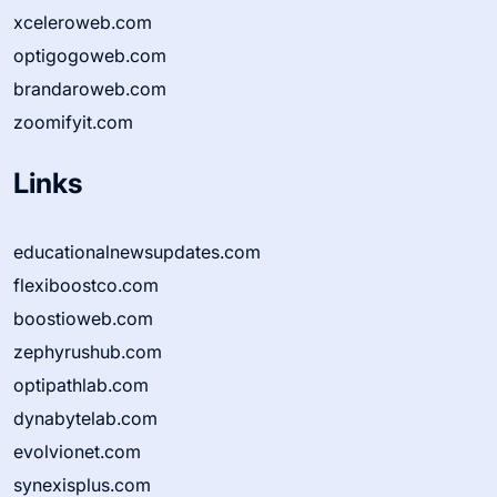
xceleroweb.com
optigogoweb.com
brandaroweb.com
zoomifyit.com
Links
educationalnewsupdates.com
flexiboostco.com
boostioweb.com
zephyrushub.com
optipathlab.com
dynabytelab.com
evolvionet.com
synexisplus.com