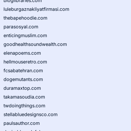
bloglibraries.com
luleburgaznakliyatfirmasi.com
thebapehoodie.com
parasosyal.com
enticingmuslim.com
goodhealthsoundwealth.com
elenapoems.com
hellmouseretro.com
fcsabatehran.com
dogemutants.com
duramaxtop.com
takamasoudia.com
twdoingthings.com
stellabluedesignsco.com
paulsauthor.com