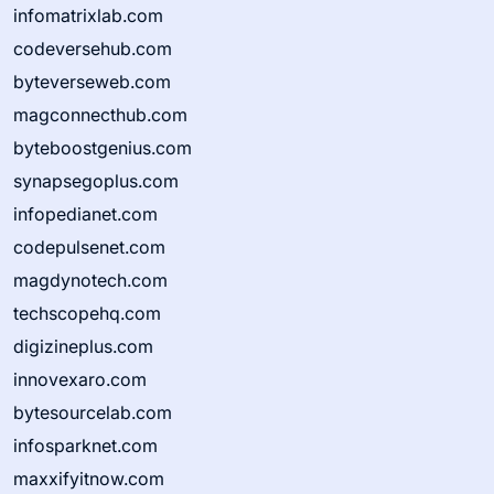
infomatrixlab.com
codeversehub.com
byteverseweb.com
magconnecthub.com
byteboostgenius.com
synapsegoplus.com
infopedianet.com
codepulsenet.com
magdynotech.com
techscopehq.com
digizineplus.com
innovexaro.com
bytesourcelab.com
infosparknet.com
maxxifyitnow.com