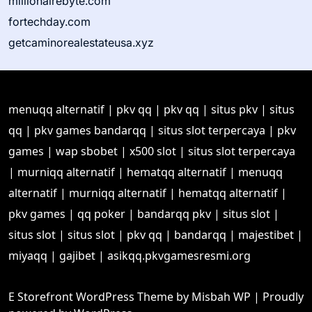
millionairebyte.com
fortechday.com
getcaminorealestateusa.xyz
menuqq alternatif
|
pkv qq
|
pkv qq
|
situs pkv
|
situs
qq
|
pkv games bandarqq
|
situs slot terpercaya
|
pkv
games
|
wap sbobet
|
x500 slot
|
situs slot terpercaya
|
murniqq alternatif
|
hematqq alternatif
|
menuqq
alternatif
|
murniqq alternatif
|
hematqq alternatif
|
pkv games
|
qq poker
|
bandarqq pkv
|
situs slot
|
situs slot
|
situs slot
|
pkv qq
|
bandarqq
|
majestibet
|
miyaqq
|
gajibet
|
asikqq.pkvgamesresmi.org
E Storefront WordPress Theme
by Misbah WP
| Proudly