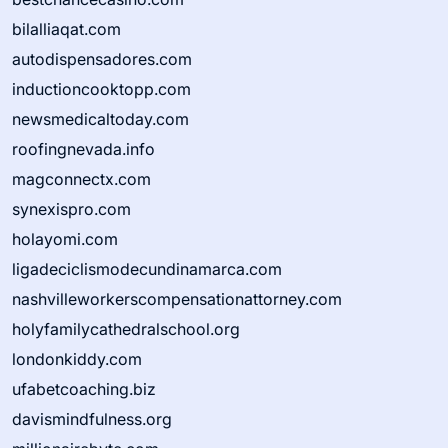
bilalliaqat.com
autodispensadores.com
inductioncooktopp.com
newsmedicaltoday.com
roofingnevada.info
magconnectx.com
synexispro.com
holayomi.com
ligadeciclismodecundinamarca.com
nashvilleworkerscompensationattorney.com
holyfamilycathedralschool.org
londonkiddy.com
ufabetcoaching.biz
davismindfulness.org