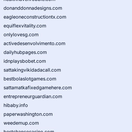
donanddonnadesigns.com
eagleoneconstructiontx.com
equiflexvitality.com
onlylovesg.com
activedesenvolvimento.com
dailyhubpages.com
idnplaysbobet.com
sattakingvikidadacall.com
bestbolaslotgames.com
sattamatkafixedgamehere.com
entrepreneurguardian.com
hibaby.info
paperwashington.com
weedemup.com
bestchancecasino.com