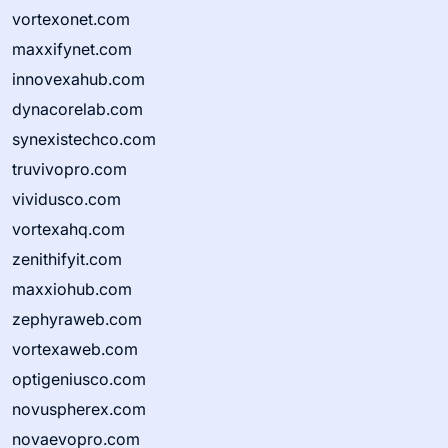
vortexonet.com
maxxifynet.com
innovexahub.com
dynacorelab.com
synexistechco.com
truvivopro.com
vividusco.com
vortexahq.com
zenithifyit.com
maxxiohub.com
zephyraweb.com
vortexaweb.com
optigeniusco.com
novuspherex.com
novaevopro.com