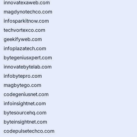
innovatexaweb.com
magdynotechco.com
infosparkitnow.com
techvortexco.com
geekifyweb.com
infoplazatech.com
bytegeniusxpert.com
innovatebytelab.com
infobytepro.com
magbytego.com
codegeniusnet.com
infoinsightnet.com
bytesourcehq.com
byteinsightnet.com
codepulsetechco.com