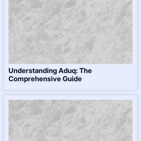
Understanding Aduq: The
Comprehensive Guide